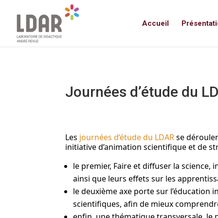
//pour changer le texte des bouto
Accueil
Présentat
Journées d’étude du L
Les
journées d’étude du LDAR
se déroule
initiative d’animation scientifique et de s
le premier, Faire et diffuser la science,
ainsi que leurs effets sur les apprentiss
le deuxième axe porte sur l’éducation 
scientifiques, afin de mieux comprendre 
enfin, une thématique transversale, le p