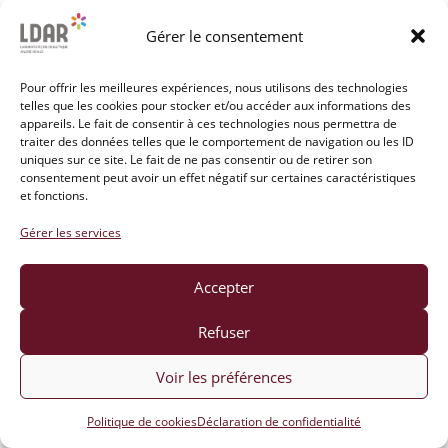
Gérer le consentement
Ajouter au calendrier
Pour offrir les meilleures expériences, nous utilisons des technologies
telles que les cookies pour stocker et/ou accéder aux informations des
appareils. Le fait de consentir à ces technologies nous permettra de
DÉTAILS
LIEU
traiter des données telles que le comportement de navigation ou les ID
uniques sur ce site. Le fait de ne pas consentir ou de retirer son
Date :
1021 (1er étage) du
consentement peut avoir un effet négatif sur certaines caractéristiques
bâtiment Sophie Germain
et fonctions.
mai 21
Heure :
Gérer les services
14h00 - 18h00
Catégorie d’Évènement:
Accepter
Soutenance maths
Refuser
Grand Séminaire du LDAR
Grand Séminaire du LDAR
Voir les préférences
Politique de cookies
Déclaration de confidentialité